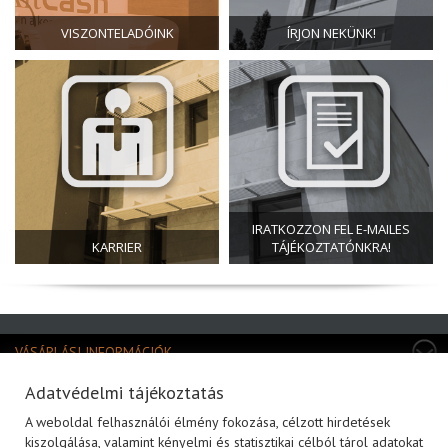
VISZONTELADÓINK
ÍRJON NEKÜNK!
IRATKOZZON FEL E-MAILES
KARRIER
TÁJÉKOZTATÓNKRA!
VÁSÁRLÁSI INFORMÁCIÓK
TERMÉKKATEGÓRIÁK
Adatvédelmi tájékoztatás
A weboldal felhasználói élmény fokozása, célzott hirdetések
MÁRKÁK
kiszolgálása, valamint kényelmi és statisztikai célból tárol adatokat