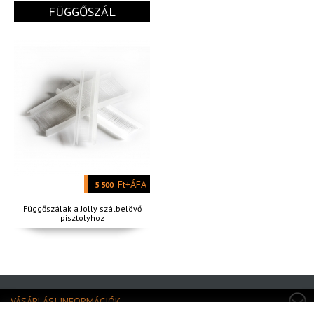
FÜGGŐSZÁL
Ft+ÁFA
5 500
Függőszálak a Jolly szálbelövő
pisztolyhoz
VÁSÁRLÁSI INFORMÁCIÓK