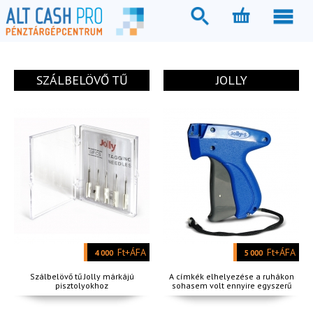
SZÁLBELÖVŐ TŰ
JOLLY
Ft+ÁFA
Ft+ÁFA
4 000
5 000
Szálbelövő tű Jolly márkájú
A címkék elhelyezése a ruhákon
pisztolyokhoz
sohasem volt ennyire egyszerű