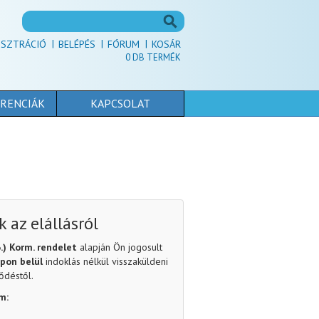
ISZTRÁCIÓ
BELÉPÉS
FÓRUM
KOSÁR
0
DB TERMÉK
RENCIÁK
KAPCSOLAT
 az elállásról
6.) Korm. rendelet
alapján Ön jogosult
pon belül
indoklás nélkül visszaküldeni
ződéstől.
m: