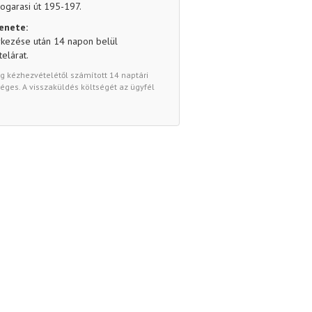
ogarasi út 195-197.
enete:
rkezése után 14 napon belül
telárat.
g kézhezvételétől számított 14 naptári
éges. A visszaküldés költségét az ügyfél