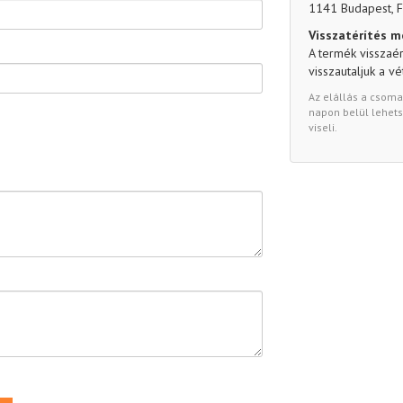
1141 Budapest, F
Visszatérítés m
A termék visszaé
visszautaljuk a vé
Az elállás a csoma
napon belül lehets
viseli.