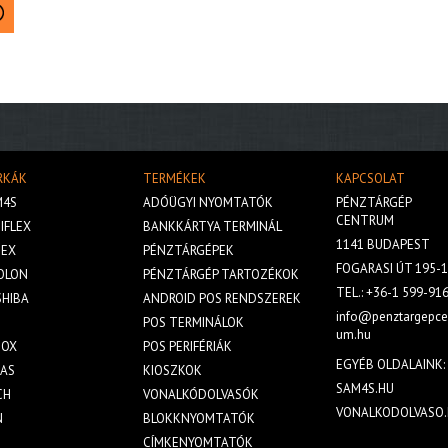
RKÁK
TERMÉKEK
KAPCSOLAT
M4S
ADÓÜGYI NYOMTATÓK
PÉNZTÁRGÉP
CENTRUM
IFLEX
BANKKÁRTYA TERMINÁL
1141 BUDAPEST
BEX
PÉNZTÁRGÉPEK
FOGARASI ÚT 195-1
OLON
PÉNZTÁRGÉP TARTOZÉKOK
TEL.:
+36-1 599-91
HIBA
ANDROID POS RENDSZEREK
info@penztargepce
S
POS TERMINÁLOK
um.hu
GOX
POS PERIFÉRIÁK
EGYÉB OLDALAINK:
LAS
KIOSZKOK
SAM4S.HU
CH
VONALKÓDOLVASÓK
VONALKODOLVASO.
N
BLOKKNYOMTATÓK
CÍMKENYOMTATÓK