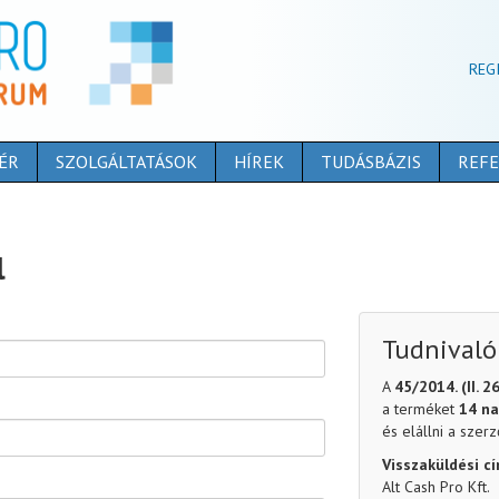
REG
ÉR
SZOLGÁLTATÁSOK
HÍREK
TUDÁSBÁZIS
REFE
l
Tudnivalók
A
45/2014. (II. 2
a terméket
14 na
és elállni a szer
Visszaküldési cí
Alt Cash Pro Kft.