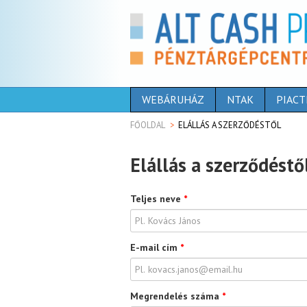
WEBÁRUHÁZ
NTAK
PIACT
FŐOLDAL
ELÁLLÁS A SZERZŐDÉSTŐL
Elállás a szerződéstő
Teljes neve
*
E-mail cím
*
Megrendelés száma
*