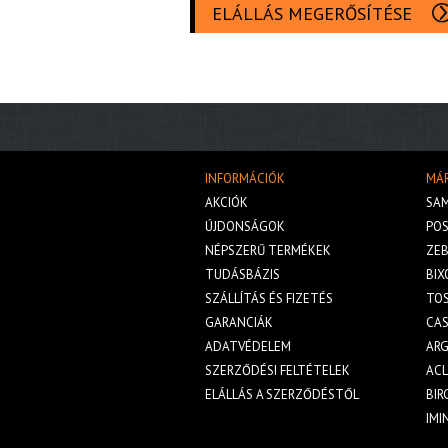
ELÁLLÁS MEGERŐSÍTÉSE
INFORMÁCIÓK
MÁ
AKCIÓK
SA
ÚJDONSÁGOK
POS
NÉPSZERŰ TERMÉKEK
ZE
TUDÁSBÁZIS
BIX
SZÁLLÍTÁS ÉS FIZETÉS
TOS
GARANCIÁK
CA
ADATVÉDELEM
AR
SZERZŐDÉSI FELTÉTELEK
AC
ELÁLLÁS A SZERZŐDÉSTŐL
BIR
IMI