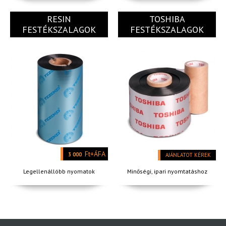
RESIN
TOSHIBA
FESTÉKSZALAGOK
FESTÉKSZALAGOK
Ft+ÁFA
3 000
AJÁNLATOT KÉREK
Legellenállóbb nyomatok
Minőségi, ipari nyomtatáshoz