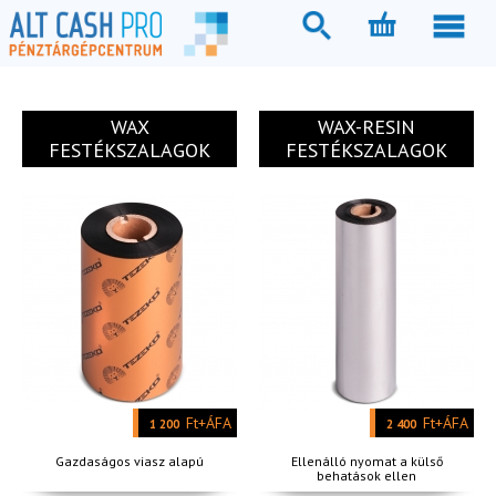
WAX
WAX-RESIN
FESTÉKSZALAGOK
FESTÉKSZALAGOK
Ft+ÁFA
Ft+ÁFA
1 200
2 400
Gazdaságos viasz alapú
Ellenálló nyomat a külső
behatások ellen