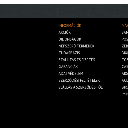
INFORMÁCIÓK
MÁ
AKCIÓK
SA
ÚJDONSÁGOK
POS
NÉPSZERŰ TERMÉKEK
ZE
TUDÁSBÁZIS
BIX
SZÁLLÍTÁS ÉS FIZETÉS
TOS
GARANCIÁK
CA
ADATVÉDELEM
AR
SZERZŐDÉSI FELTÉTELEK
AC
ELÁLLÁS A SZERZŐDÉSTŐL
BIR
IMI