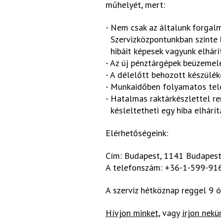
műhelyét, mert:
- Nem csak az általunk forgalm
Szervizközpontunkban szinte 
hibáit képesek vagyunk elhárít
- Az új pénztárgépek beüzemel
- A délelőtt behozott készülék
- Munkaidőben folyamatos tele
- Hatalmas raktárkészlettel r
késleltetheti egy hiba elhárít
Elérhetőségeink:
Cím: Budapest, 1141 Budapest,
A telefonszám: +36-1-599-91
A szerviz hétköznap reggel 9 ó
Hívjon minket
, vagy
írjon nekü