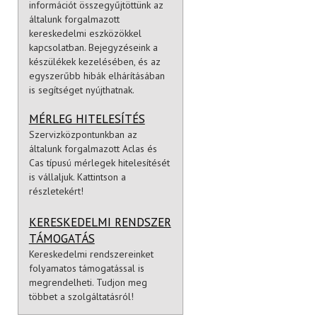
információt összegyűjtöttünk az
általunk forgalmazott
kereskedelmi eszközökkel
kapcsolatban. Bejegyzéseink a
készülékek kezelésében, és az
egyszerűbb hibák elhárításában
is segítséget nyújthatnak.
MÉRLEG HITELESÍTÉS
Szervizközpontunkban az
általunk forgalmazott Aclas és
Cas típusú mérlegek hitelesítését
is vállaljuk. Kattintson a
részletekért!
KERESKEDELMI RENDSZER
TÁMOGATÁS
Kereskedelmi rendszereinket
folyamatos támogatással is
megrendelheti. Tudjon meg
többet a szolgáltatásról!