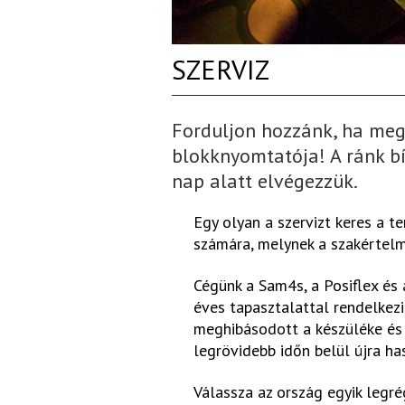
SZERVIZ
Forduljon hozzánk, ha meg
blokknyomtatója! A ránk bí
nap alatt elvégezzük.
Egy olyan a szervizt keres a t
számára, melynek a szakértel
Cégünk a Sam4s, a Posiflex és
éves tapasztalattal rendelkez
meghibásodott a készüléke és 
legrövidebb időn belül újra ha
Válassza az ország egyik legré