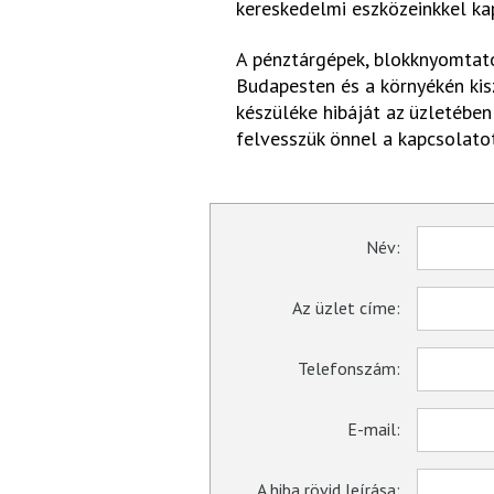
kereskedelmi eszközeinkkel ka
A pénztárgépek, blokknyomtató
Budapesten és a környékén kisz
készüléke hibáját az üzletében
felvesszük önnel a kapcsolatot
Név:
Az üzlet címe:
Telefonszám:
E-mail:
A hiba rövid leírása: