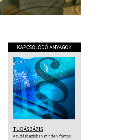
KAPCSOLÓDÓ ANYAGOK
TUDÁSBÁZIS
A tudásbázisban minden fontos