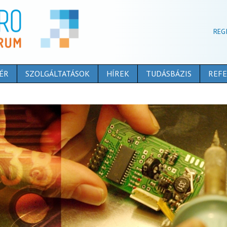
REG
ÉR
SZOLGÁLTATÁSOK
HÍREK
TUDÁSBÁZIS
REFE