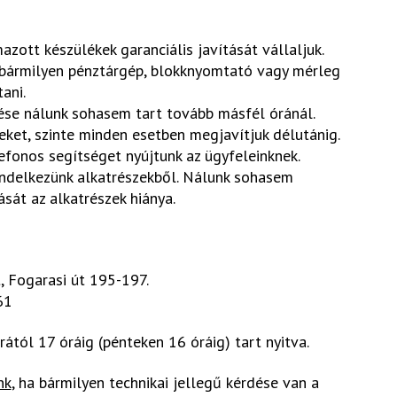
azott készülékek garanciális javítását vállaljuk.
bármilyen pénztárgép, blokknyomtató vagy mérleg
ani.
ése nálunk sohasem tart tovább másfél óránál.
eket, szinte minden esetben megjavítjuk délutánig.
fonos segítséget nyújtunk az ügyfeleinknek.
endelkezünk alkatrészekből. Nálunk sohasem
ását az alkatrészek hiánya.
 Fogarasi út 195-197.
61
rától 17 óráig (pénteken 16 óráig) tart nyitva.
nk
, ha bármilyen technikai jellegű kérdése van a