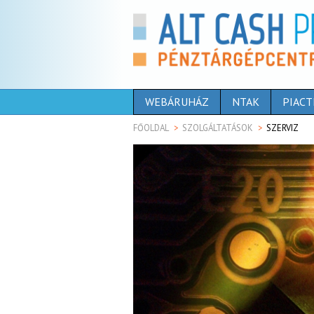
WEBÁRUHÁZ
NTAK
PIACT
FŐOLDAL
SZOLGÁLTATÁSOK
SZERVIZ