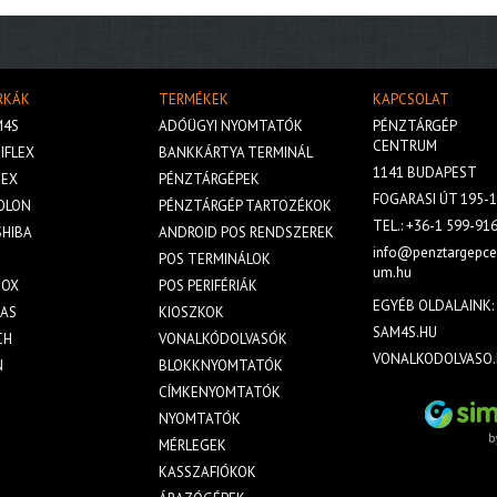
RKÁK
TERMÉKEK
KAPCSOLAT
M4S
ADÓÜGYI NYOMTATÓK
PÉNZTÁRGÉP
CENTRUM
IFLEX
BANKKÁRTYA TERMINÁL
1141 BUDAPEST
BEX
PÉNZTÁRGÉPEK
FOGARASI ÚT 195-1
OLON
PÉNZTÁRGÉP TARTOZÉKOK
TEL.:
+36-1 599-91
HIBA
ANDROID POS RENDSZEREK
info@penztargepce
S
POS TERMINÁLOK
um.hu
GOX
POS PERIFÉRIÁK
EGYÉB OLDALAINK:
LAS
KIOSZKOK
SAM4S.HU
CH
VONALKÓDOLVASÓK
VONALKODOLVASO.
N
BLOKKNYOMTATÓK
CÍMKENYOMTATÓK
NYOMTATÓK
MÉRLEGEK
KASSZAFIÓKOK