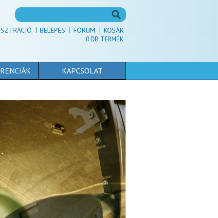
ISZTRÁCIÓ
BELÉPÉS
FÓRUM
KOSÁR
0
DB TERMÉK
RENCIÁK
KAPCSOLAT