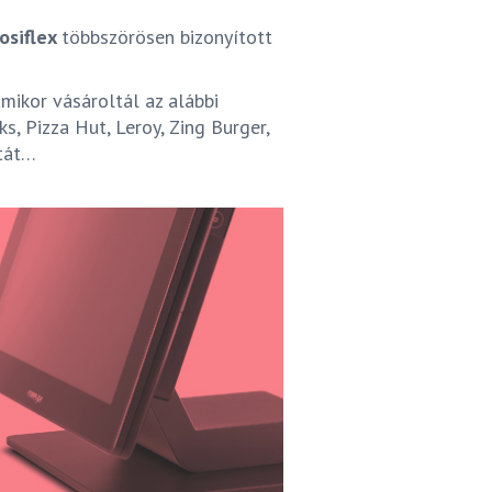
osiflex
többszörösen bizonyított
amikor vásároltál az alábbi
s, Pizza Hut, Leroy, Zing Burger,
stát…