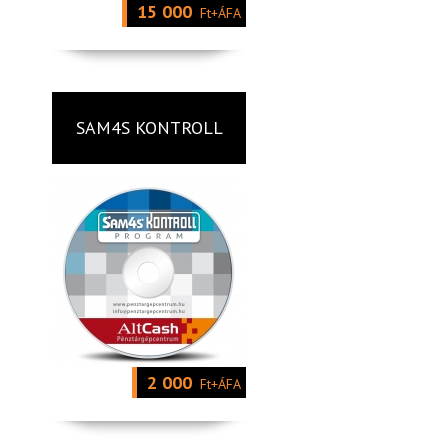
15 000
Ft+ÁFA
SAM4S KONTROLL
2 000
Ft+ÁFA