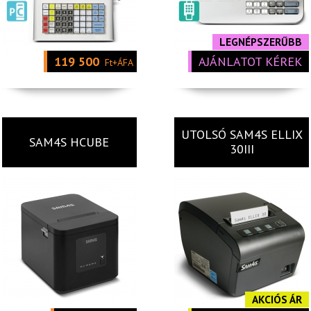
LEGNÉPSZERŰBB
119 500
AJÁNLATOT KÉREK
Ft+ÁFA
UTOLSÓ SAM4S ELLIX
SAM4S HCUBE
30III
AKCIÓS ÁR