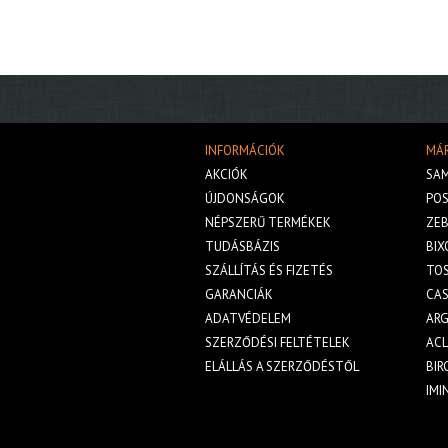
INFORMÁCIÓK
MÁ
AKCIÓK
SA
ÚJDONSÁGOK
POS
NÉPSZERŰ TERMÉKEK
ZE
TUDÁSBÁZIS
BIX
SZÁLLÍTÁS ÉS FIZETÉS
TOS
GARANCIÁK
CA
ADATVÉDELEM
AR
SZERZŐDÉSI FELTÉTELEK
AC
ELÁLLÁS A SZERZŐDÉSTŐL
BIR
IMI