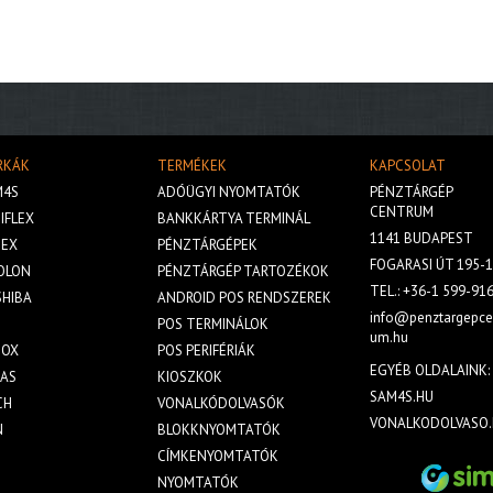
RKÁK
TERMÉKEK
KAPCSOLAT
M4S
ADÓÜGYI NYOMTATÓK
PÉNZTÁRGÉP
CENTRUM
IFLEX
BANKKÁRTYA TERMINÁL
1141 BUDAPEST
BEX
PÉNZTÁRGÉPEK
FOGARASI ÚT 195-1
OLON
PÉNZTÁRGÉP TARTOZÉKOK
TEL.:
+36-1 599-91
HIBA
ANDROID POS RENDSZEREK
info@penztargepce
S
POS TERMINÁLOK
um.hu
GOX
POS PERIFÉRIÁK
EGYÉB OLDALAINK:
LAS
KIOSZKOK
SAM4S.HU
CH
VONALKÓDOLVASÓK
VONALKODOLVASO.
N
BLOKKNYOMTATÓK
CÍMKENYOMTATÓK
NYOMTATÓK