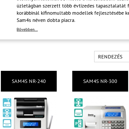
üzletágban szerzett több évtizedes tapasztalatát 
korábbinál kifinomultabb modellek fejlesztésébe k
Sam4s néven dobta piacra.
Bővebben...
RENDEZÉS
SAM4S NR-240
SAM4S NR-300