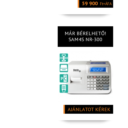
59 900
Ft+ÁFA
MÁR BÉRELHETŐ!
SAM4S NR-300
AJÁNLATOT KÉREK