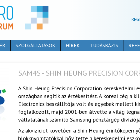
REG
ÉR
SZOLGÁLTATÁSOK
HÍREK
TUDÁSBÁZIS
REFE
SAM4S - SHIN HEUNG PRECISION CO
A Shin Heung Precision Corporation kereskedelmi e
országban segítik az értékesítést. A koreai cég a 
Electronics beszállítója volt és egyebek mellett ki
foglalkozott, majd 2001-ben átvette a világ legn
vállalatának számító Samsung pénztárgép diviziójá
Az akvizíciót követően a Shin Heung érintőképerny
blokknyomtatókkal bővítette a kereskedelmi eszköz