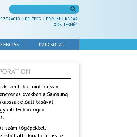
ISZTRÁCIÓ
BELÉPÉS
FÓRUM
KOSÁR
0
DB TERMÉK
RENCIÁK
KAPCSOLAT
RPORATION
szközei több, mint hatvan
kilencvenes években a Samsung
skasszák előállításával
agyobb technológiai
t.
ős számítógépekkel,
ökből álló kínálatát, és az