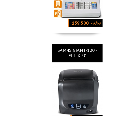
139 500
Ft+ÁFA
SAM4S GIANT-100 -
ELLIX 50