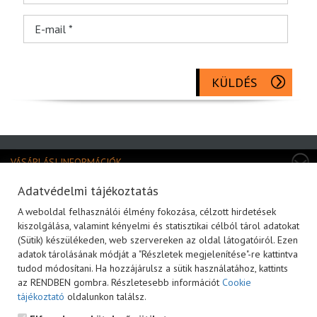
KÜLDÉS
VÁSÁRLÁSI INFORMÁCIÓK
TERMÉKKATEGÓRIÁK
Adatvédelmi tájékoztatás
A weboldal felhasználói élmény fokozása, célzott hirdetések
MÁRKÁK
kiszolgálása, valamint kényelmi és statisztikai célból tárol adatokat
(Sütik) készülékeden, web szervereken az oldal látogatóiról. Ezen
KAPCSOLAT
adatok tárolásának módját a "Részletek megjelenítése"-re kattintva
HÍRLEVÉL FELIRATOZÁS
tudod módosítani. Ha hozzájárulsz a sütik használatához, kattints
az RENDBEN gombra. Részletesebb információt
Cookie
tájékoztató
oldalunkon találsz.