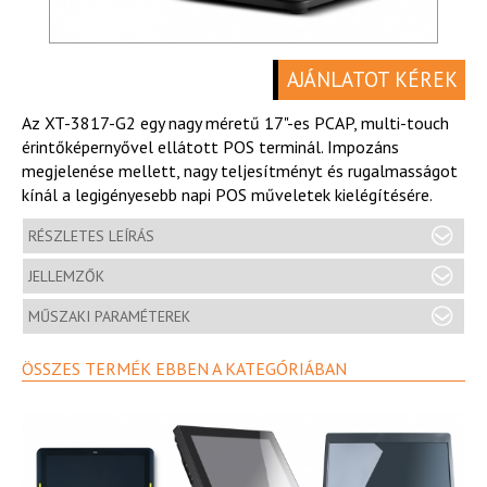
AJÁNLATOT KÉREK
Az XT-3817-G2 egy nagy méretű 17"-es PCAP, multi-touch
érintőképernyővel ellátott POS terminál. Impozáns
megjelenése mellett, nagy teljesítményt és rugalmasságot
kínál a legigényesebb napi POS műveletek kielégítésére.
RÉSZLETES LEÍRÁS
JELLEMZŐK
MŰSZAKI PARAMÉTEREK
ÖSSZES TERMÉK EBBEN A KATEGÓRIÁBAN