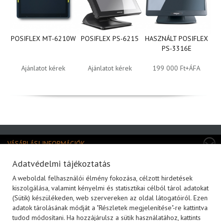
POSIFLEX MT-6210W
POSIFLEX PS-6215
HASZNÁLT POSIFLEX
P
PS-3316E
Ajánlatot kérek
Ajánlatot kérek
199 000 Ft+ÁFA
VÁSÁRLÁSI INFORMÁCIÓK
TERMÉKKATEGÓRIÁK
Adatvédelmi tájékoztatás
A weboldal felhasználói élmény fokozása, célzott hirdetések
MÁRKÁK
kiszolgálása, valamint kényelmi és statisztikai célból tárol adatokat
(Sütik) készülékeden, web szervereken az oldal látogatóiról. Ezen
KAPCSOLAT
adatok tárolásának módját a "Részletek megjelenítése"-re kattintva
HÍRLEVÉL FELIRATOZÁS
tudod módosítani. Ha hozzájárulsz a sütik használatához, kattints