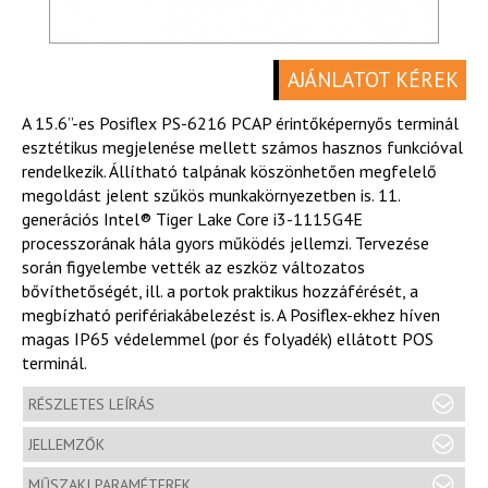
AJÁNLATOT KÉREK
A 15.6”-es Posiflex PS-6216 PCAP érintőképernyős terminál
esztétikus megjelenése mellett számos hasznos funkcióval
rendelkezik. Állítható talpának köszönhetően megfelelő
megoldást jelent szűkös munkakörnyezetben is. 11.
generációs Intel® Tiger Lake Core i3-1115G4E
processzorának hála gyors működés jellemzi. Tervezése
során figyelembe vették az eszköz változatos
bővíthetőségét, ill. a portok praktikus hozzáférését, a
megbízható perifériakábelezést is. A Posiflex-ekhez híven
magas IP65 védelemmel (por és folyadék) ellátott POS
terminál.
RÉSZLETES LEÍRÁS
JELLEMZŐK
MŰSZAKI PARAMÉTEREK