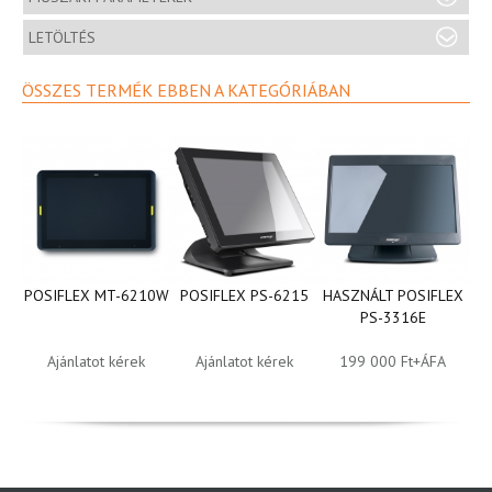
LETÖLTÉS
ÖSSZES TERMÉK EBBEN A KATEGÓRIÁBAN
POSIFLEX MT-6210W
POSIFLEX PS-6215
HASZNÁLT POSIFLEX
P
PS-3316E
Ajánlatot kérek
Ajánlatot kérek
199 000 Ft+ÁFA