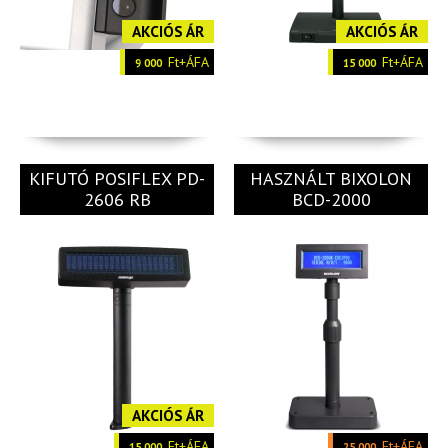
AKCIÓS ÁR
AKCIÓS ÁR
Ft+ÁFA
Ft+ÁFA
9 000
15 000
KIFUTÓ POSIFLEX PD-
HASZNÁLT BIXOLON
2606 RB
BCD-2000
AKCIÓS ÁR
Ft+ÁFA
Ft+ÁFA
15 000
25 000