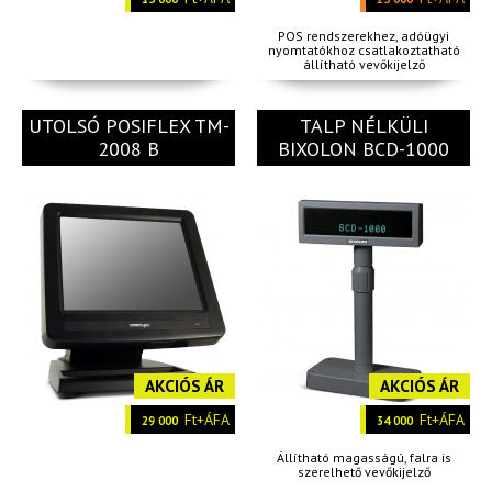
POS rendszerekhez, adóügyi
nyomtatókhoz csatlakoztatható
állítható vevőkijelző
UTOLSÓ POSIFLEX TM-
TALP NÉLKÜLI
2008 B
BIXOLON BCD-1000
AKCIÓS ÁR
AKCIÓS ÁR
Ft+ÁFA
Ft+ÁFA
29 000
34 000
Állítható magasságú, falra is
szerelhető vevőkijelző