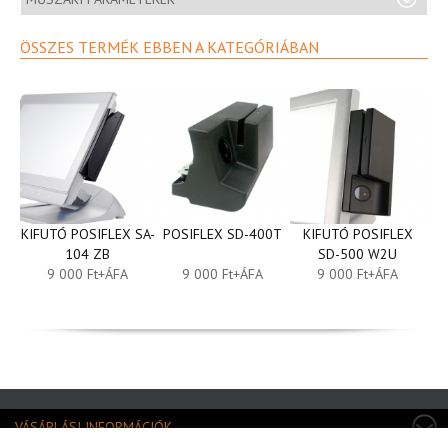
ÖSSZES TERMÉK EBBEN A KATEGÓRIÁBAN
KIFUTÓ POSIFLEX SA-
POSIFLEX SD-400T
KIFUTÓ POSIFLEX
K
104 ZB
SD-500 W2U
9 000 Ft+ÁFA
9 000 Ft+ÁFA
9 000 Ft+ÁFA
VÁSÁRLÁSI INFORMÁCIÓK