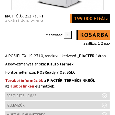
BRUTTÓ ÁR:
252 730 FT
199 000 Ft+Áfa
A SZÁLLÍTÁS INGYENES!
KOSÁRBA
Mennyiség:
Szállítás: 1-2 nap
A POSIFLEX HS-2310, rendkívül kedvező
„PIACTÉRI”
áron.
A kedvezményes ár oka
:
Kifutó termék.
Fontos jellemzői
:
POSReady 7 OS, SSD.
További információk
a
PIACTÉRI TERMÉKEINKRŐL
az
alábbi linken
elérhetőek.
RÉSZLETES LEÍRÁS
JELLEMZŐK
MŰSZAKI PARAMÉTEREK