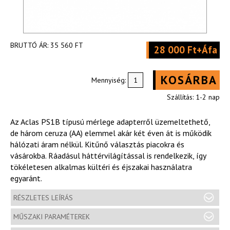
BRUTTÓ ÁR:
35 560 FT
28 000 Ft+Áfa
KOSÁRBA
Mennyiség:
Szállítás: 1-2 nap
Az Aclas PS1B típusú mérlege adapterről üzemeltethető,
de három ceruza (AA) elemmel akár két éven át is működik
hálózati áram nélkül. Kitűnő választás piacokra és
vásárokba. Ráadásul háttérvilágítással is rendelkezik, így
tökéletesen alkalmas kültéri és éjszakai használatra
egyaránt.
RÉSZLETES LEÍRÁS
MŰSZAKI PARAMÉTEREK