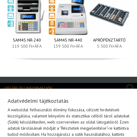
SAM4S NR-240
SAM4S NR-440
APRÓPÉNZTARTÓ
119 500 Ft+ÁFA
139 500 Ft+ÁFA
5 500 Ft+ÁFA
VÁSÁRLÁSI INFORMÁCIÓK
TERMÉKKATEGÓRIÁK
Adatvédelmi tájékoztatás
A weboldal felhasználói élmény fokozása, célzott hirdetések
MÁRKÁK
kiszolgálása, valamint kényelmi és statisztikai célból tárol adatokat
(Sütik) készülékeden, web szervereken az oldal látogatóiról. Ezen
KAPCSOLAT
adatok tárolásának módját a "Részletek megjelenítése"-re kattintva
HÍRLEVÉL FELIRATOZÁS
tudod módosítani. Ha hozzájárulsz a sütik használatához, kattints