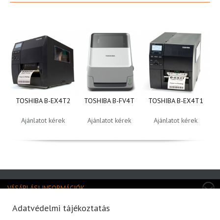
TOSHIBA B-EX4T2
TOSHIBA B-FV4T
TOSHIBA B-EX4T1
A
Ajánlatot kérek
Ajánlatot kérek
Ajánlatot kérek
VÁSÁRLÁSI INFORMÁCIÓK
TERMÉKKATEGÓRIÁK
Adatvédelmi tájékoztatás