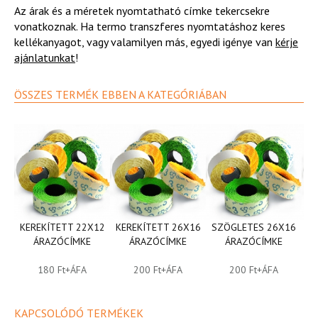
Az árak és a méretek nyomtatható címke tekercsekre
vonatkoznak. Ha termo transzferes nyomtatáshoz keres
kellékanyagot, vagy valamilyen más, egyedi igénye van
kérje
ajánlatunkat
!
ÖSSZES TERMÉK EBBEN A KATEGÓRIÁBAN
KEREKÍTETT 22X12
KEREKÍTETT 26X16
SZÖGLETES 26X16
KE
ÁRAZÓCÍMKE
ÁRAZÓCÍMKE
ÁRAZÓCÍMKE
180 Ft+ÁFA
200 Ft+ÁFA
200 Ft+ÁFA
KAPCSOLÓDÓ TERMÉKEK