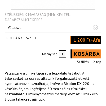
SZÉLESSÉG X MAGASSÁG (MM), KIVITEL,
DARABSZÁM/TEKERCS
Válasszon!
BRUTTÓ ÁR:
1 524 FT
1 200 Ft+Áfa
KOSÁRBA
Mennyiség:
Szállítás: 1-2 nap
Válassza ki a címke típusát a legördülő listából! A
tekercseket az összes általunk forgalmazott etikett
nyomtatóhoz használhatja, kivéve a Bixolon DX-220-as
készülékét, ami legfeljebb 50 mm széles címkékkel
használható. Címkenyomtatós mérlegekhez az 58x43 eco
típusú tekercset ajánljuk.